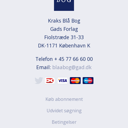
Kraks Blå Bog

Gads Forlag

Fiolstræde 31-33

DK-1171 København K
Telefon + 45 77 66 60 00
Email:
blaabog@gad.dk
Køb abonnement
Udvidet søgning
Betingelser