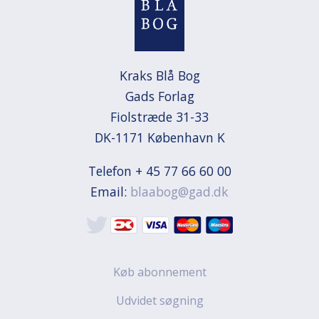
Kraks Blå Bog

Gads Forlag

Fiolstræde 31-33

DK-1171 København K
Telefon + 45 77 66 60 00
Email:
blaabog@gad.dk
Køb abonnement
Udvidet søgning