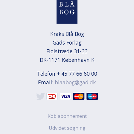
Kraks Blå Bog

Gads Forlag

Fiolstræde 31-33

DK-1171 København K
Telefon + 45 77 66 60 00
Email:
blaabog@gad.dk
Køb abonnement
Udvidet søgning