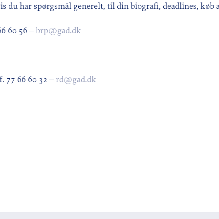
vis du har spørgsmål generelt, til din biografi, deadlines, køb
 66 60 56 –
brp@gad.dk
f. 77 66 60 32 –
rd@gad.dk