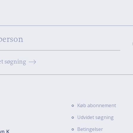
t søgning
Køb abonnement
Udvidet søgning
Betingelser
vn K