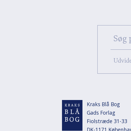
Udvide
Kraks Blå Bog

Gads Forlag

Fiolstræde 31-33

DK-1171 Københa