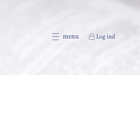
menu
Log ind