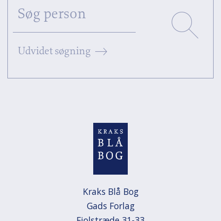
Udvidet søgning
Kraks Blå Bog

Gads Forlag

Fiolstræde 31-33
