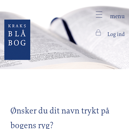
menu
Log ind
Ønsker du dit navn trykt på
bogens ryg?