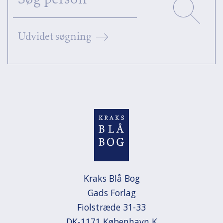
Udvidet søgning
Kraks Blå Bog

Gads Forlag

Fiolstræde 31-33

DK-1171 København K