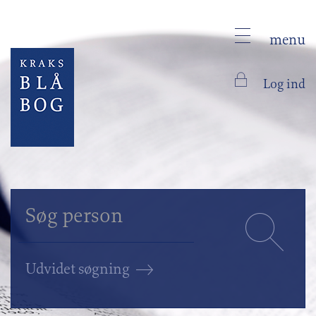
menu
Log ind
Udvidet søgning