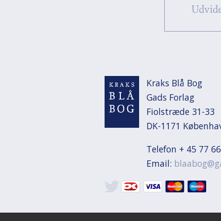
Udvide
Kraks Blå Bog

Gads Forlag

Fiolstræde 31-33

DK-1171 Københa
Telefon + 45 77 66
Email:
blaabog@g