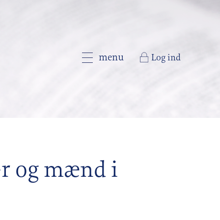
menu
Log ind
er og mænd i