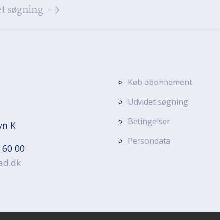
t søgning
Køb abonnement
Udvidet søgning
Betingelser
vn K
Persondata
 60 00
ad.dk